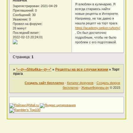
Новичок
Я влюблен в кулинарию. Я
Зарегистрирован
: 2021-04-29
всегда стараюсь найти
Приглашений:
0
новые рецепты в Интернете.
Сообщений:
30
Например, не так давно я
Уважение:
0
нашла рецепт на торт прага
Провел на форуме:
https://academy.oetker.ru/torty/praga/
26 минут
Последний визит:
. Он был достаточно
2022-02-13 20:24:01
подробным, чтобы не было
проблем с его подготовкой.
Страница:
1
»
°•~ღ~•Shtu4ka•~ღ~•°
»
Рецепты на все случаи жизни
»
Торт
прага
Создать сайт бесплатно
·
Каталог форумов
·
Создать форум
бесплатно
·
ЖивыеФорумы.ру
© 2015