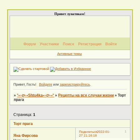
Привет лунатикам!
Форум
Участники
Поиск
Регистрация
Войти
Активные темы
Привет, Гость!
Войдите
или
зарегистрируйтесь
.
»
°•~ღ~•Shtu4ka•~ღ~•°
»
Рецепты на все случаи жизни
»
Торт
прага
Страница:
1
Торт прага
1
Поделиться
2022-01-
Яна Фирсова
27 21:16:18