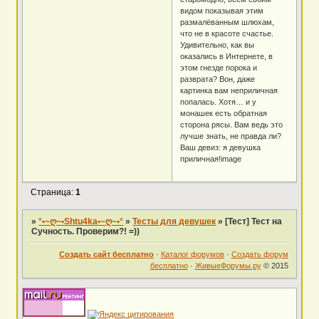
видом показывая этим
размалёванным шлюхам,
что не в красоте счастье.
Удивительно, как вы
оказались в Интернете, в
этом гнезде порока и
разврата? Вон, даже
картинка вам неприличная
попалась. Хотя… и у
монашек есть обратная
сторона рясы. Вам ведь это
лучше знать, не правда ли?
Ваш девиз: я девушка
приличная!image
Страница:
1
»
°•~ღ~•Shtu4ka•~ღ~•°
»
Тесты для девушек
»
[Тест] Тест на
Сучность. Проверим?! =))
Создать сайт бесплатно
·
Каталог форумов
·
Создать форум
бесплатно
·
ЖивыеФорумы.ру
© 2015