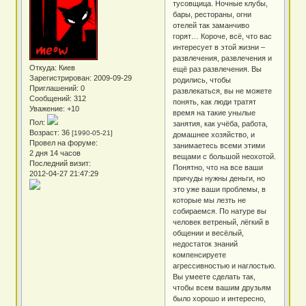
тусовщица. Ночные клубы,
бары, рестораны, огни
отелей так заманчиво
горят… Короче, всё, что вас
интересует в этой жизни –
развлечения, развлечения и
Откуда:
Киев
ещё раз развлечения. Вы
Зарегистрирован
: 2009-09-29
родились, чтобы
Приглашений:
0
развлекаться, вы не можете
Сообщений:
312
понять, как люди тратят
Уважение:
+10
время на такие унылые
Пол:
занятия, как учёба, работа,
Возраст:
36
[1990-05-21]
домашнее хозяйство, и
Провел на форуме:
занимаетесь всеми этими
2 дня 14 часов
вещами с большой неохотой.
Последний визит:
Понятно, что на все ваши
2012-04-27 21:47:29
причуды нужны деньги, но
это уже ваши проблемы, в
которые мы лезть не
собираемся. По натуре вы
человек ветреный, лёгкий в
общении и весёлый,
недостаток знаний
компенсируете
агрессивностью и наглостью.
Вы умеете сделать так,
чтобы всем вашим друзьям
было хорошо и интересно,