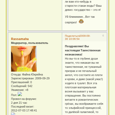
ли вам кто-нибудь в
старости стакан воды? Ваш
девиз: государство – это я!
Уй блиииииин...Вот так
сюрприз!
6
Поделиться
2009-09-
Rassamaha
30 10:06:54
Модератор, пользователь
Поздравляю! Вы
настоящая Таинственная
незнакомка!
Но вы-то в глубине души
знаете, что никакая вы не
таинственная, не туманный
призрак и не печальный
Откуда:
Файна Юкрейна
ангел, что состоите из плоти
Зарегистрирован
: 2009-09-29
и крови, и даже (какой ужас!)
Приглашений:
0
ходите в туалет. Вся эта
Сообщений:
542
плотская материальная
Уважение:
+8
возня вызывает у вас
Пол:
отвращение. Вы постоянно
Провел на форуме:
витаете в романтических
2 дня 21 час
грёзах, вы воображаете себя
Последний визит:
то эльфийской принцессой,
2012-07-03 17:48:41
то далёкой галактикой, то