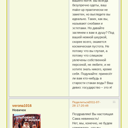
вашего ногтя. Вы всегда
безупречно одеты, ваш
make-up практически не
заметен, но выглядите вы
идеально. Таких, как вы,
называют снобами и
эстетами. Но давайте
заглянем к вам в душу? Под
вашей нежной шкуркой,
скорее всего, окажется
космическая пустота. Не
потому что вы глупая, а
потому что слишком
увлечены собственной
персоной, не любите, и не
хотите знать никого, кроме
себя. Подумайте: принесёт
ли вам кто-нибудь в
старости стакан воды? Ваш
девиз: государство – это я!
11
Поделиться
2011-07-
verona1016
28 17:20:46
Новичок
Поздравляю! Вы настоящая
Сама невинность!
Нет, мы, конечно, не будем
утверждать, что вы