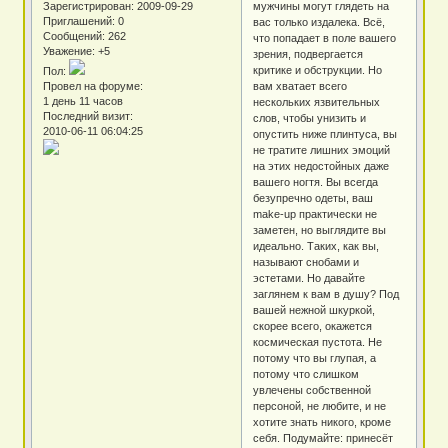
Зарегистрирован
: 2009-09-29
мужчины могут глядеть на
Приглашений:
0
вас только издалека. Всё,
Сообщений:
262
что попадает в поле вашего
Уважение:
+5
зрения, подвергается
критике и обструкции. Но
Пол:
Провел на форуме:
вам хватает всего
1 день 11 часов
нескольких язвительных
Последний визит:
слов, чтобы унизить и
2010-06-11 06:04:25
опустить ниже плинтуса, вы
не тратите лишних эмоций
на этих недостойных даже
вашего ногтя. Вы всегда
безупречно одеты, ваш
make-up практически не
заметен, но выглядите вы
идеально. Таких, как вы,
называют снобами и
эстетами. Но давайте
заглянем к вам в душу? Под
вашей нежной шкуркой,
скорее всего, окажется
космическая пустота. Не
потому что вы глупая, а
потому что слишком
увлечены собственной
персоной, не любите, и не
хотите знать никого, кроме
себя. Подумайте: принесёт