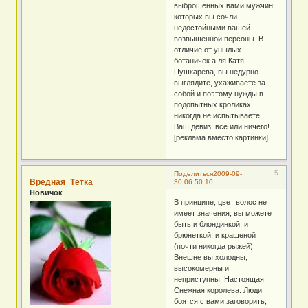
выброшенных вами мужчин,
которых вы сочли
недостойными вашей
возвышенной персоны. В
отличие от унылых
ботаничек а ля Катя
Пушкарёва, вы недурно
выглядите, ухаживаете за
собой и поэтому нужды в
подопытных кроликах
никогда не испытываете.
Ваш девиз: всё или ничего!
[реклама вместо картинки]
5
Поделиться
2009-09-
Вредная_Тётка
30 06:50:10
Новичок
В принципе, цвет волос не
имеет значения, вы можете
быть и блондинкой, и
брюнеткой, и крашеной
(почти никогда рыжей).
Внешне вы холодны,
высокомерны и
неприступны. Настоящая
Снежная королева. Люди
боятся с вами заговорить,