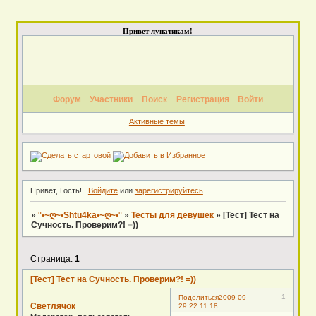
Привет лунатикам!
Форум
Участники
Поиск
Регистрация
Войти
Активные темы
Привет, Гость!
Войдите
или
зарегистрируйтесь
.
»
°•~ღ~•Shtu4ka•~ღ~•°
»
Тесты для девушек
»
[Тест] Тест на
Сучность. Проверим?! =))
Страница:
1
[Тест] Тест на Сучность. Проверим?! =))
1
Поделиться
2009-09-
Светлячок
29 22:11:18