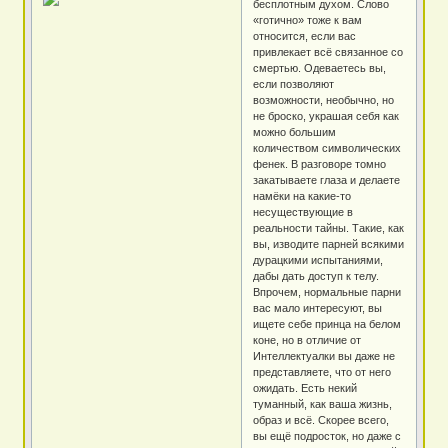
бесплотным духом. Слово
«готично» тоже к вам
относится, если вас
привлекает всё связанное со
смертью. Одеваетесь вы,
если позволяют
возможности, необычно, но
не броско, украшая себя как
можно большим
количеством символических
фенек. В разговоре томно
закатываете глаза и делаете
намёки на какие-то
несуществующие в
реальности тайны. Такие, как
вы, изводите парней всякими
дурацкими испытаниями,
дабы дать доступ к телу.
Впрочем, нормальные парни
вас мало интересуют, вы
ищете себе принца на белом
коне, но в отличие от
Интеллектуалки вы даже не
представляете, что от него
ожидать. Есть некий
туманный, как ваша жизнь,
образ и всё. Скорее всего,
вы ещё подросток, но даже с