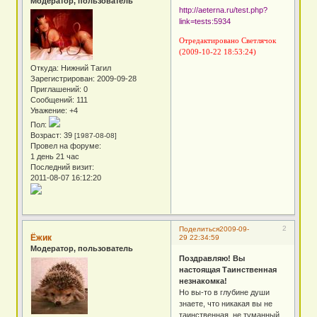
Модератор, пользователь
http://aeterna.ru/test.php?
link=tests:5934
Отредактировано Светлячок
(2009-10-22 18:53:24)
Откуда:
Нижний Тагил
Зарегистрирован
: 2009-09-28
Приглашений:
0
Сообщений:
111
Уважение:
+4
Пол:
Возраст:
39
[1987-08-08]
Провел на форуме:
1 день 21 час
Последний визит:
2011-08-07 16:12:20
2
Поделиться
2009-09-
Ёжик
29 22:34:59
Модератор, пользователь
Поздравляю! Вы
настоящая Таинственная
незнакомка!
Но вы-то в глубине души
знаете, что никакая вы не
таинственная, не туманный