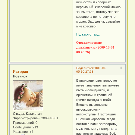
ценностей и чопорных
церемоний. Икебаной можно
заниматься, потому что это
красиво, а не потому, что
модно. Ваш девиз: сделайте
мне красиво!
Ну, как-то так...
Отредактировано
Дельфиночка (2009-10-01
00:43:26)
8
Поделиться
2009-10-
История
05 10:27:53
Новичок
В принципе, цвет волос не
имеет значения, вы можете
быть и блондинкой, и
брюнеткой, и крашеной
(почти никогда рыжей).
Внешне вы холодны,
высокомерны и
Откуда:
Казахстан
неприступны. Настоящая
Зарегистрирован
: 2009-10-01
Снежная королева. Люди
Приглашений:
0
боятся с вами заговорить,
Сообщений:
213
мужчины могут глядеть на
Уважение:
+4
вас только издалека. Всё,