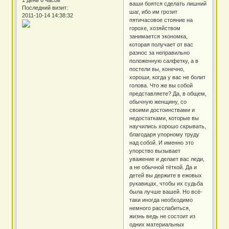
1 день 6 часов
ваши боятся сделать лишний
Последний визит:
шаг, ибо им грозит
2011-10-14 14:38:32
пятичасовое стояние на
горохе, хозяйством
занимается экономка,
которая получает от вас
разнос за неправильно
положенную салфетку, а в
постели вы, конечно,
хороши, когда у вас не болит
голова. Что же вы собой
представляете? Да, в общем,
обычную женщину, со
своими достоинствами и
недостатками, которые вы
научились хорошо скрывать,
благодаря упорному труду
над собой. И именно это
упорство вызывает
уважение и делает вас леди,
а не обычной тёткой. Да и
детей вы держите в ежовых
рукавицах, чтобы их судьба
была лучше вашей. Но всё-
таки иногда необходимо
немного расслабиться,
жизнь ведь не состоит из
одних материальных