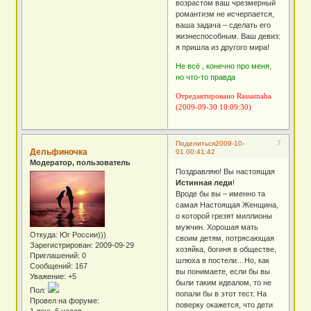
возрастом ваш чрезмерный
романтизм не исчерпается,
ваша задача – сделать его
жизнеспособным. Ваш девиз:
я пришла из другого мира!
Не всё , конечно про меня,
но что-то правда
Отредактировано Rassamaha
(2009-09-30 10:09:30)
7
Поделиться
2009-10-
Дельфиночка
01 00:41:42
Модератор, пользователь
Поздравляю! Вы настоящая
Истинная леди
!
Вроде бы вы – именно та
самая Настоящая Женщина,
о которой грезят миллионы
мужчин. Хорошая мать
Откуда:
Юг России)))
своим детям, потрясающая
Зарегистрирован
: 2009-09-29
хозяйка, богиня в обществе,
Приглашений:
0
шлюха в постели…Но, как
Сообщений:
167
вы понимаете, если бы вы
Уважение:
+5
были таким идеалом, то не
Пол:
попали бы в этот тест. На
Провел на форуме:
поверку окажется, что дети