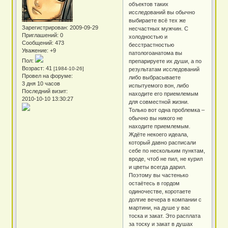
объектов таких
исследований вы обычно
выбираете всё тех же
Зарегистрирован
: 2009-09-29
несчастных мужчин. С
Приглашений:
0
холодностью и
Сообщений:
473
бесстрастностью
Уважение:
+9
патологоанатома вы
Пол:
препарируете их души, а по
Возраст:
41
[1984-10-26]
результатам исследований
Провел на форуме:
либо выбрасываете
3 дня 10 часов
испытуемого вон, либо
Последний визит:
находите его приемлемым
2010-10-10 13:30:27
для совместной жизни.
Только вот одна проблемка –
обычно вы никого не
находите приемлемым.
Ждёте некоего идеала,
который давно расписали
себе по нескольким пунктам,
вроде, чтоб не пил, не курил
и цветы всегда дарил.
Поэтому вы частенько
остаётесь в гордом
одиночестве, коротаете
долгие вечера в компании с
мартини, на душе у вас
тоска и закат. Это расплата
за тоску и закат в душах