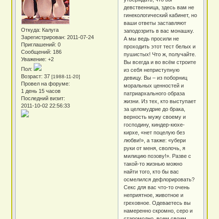
девственница, здесь вам не
гинекологический кабинет, но
ваши ответы заставляют
Откуда:
Калуга
заподозрить в вас монашку.
Зарегистрирован
: 2011-07-24
А мы ведь просили не
Приглашений:
0
проходить этот тест белых и
Сообщений:
186
пушистых! Что ж, получайте.
Уважение:
+2
Вы всегда и во всём строите
Пол:
из себя неприступную
Возраст:
37
[1988-11-20]
девицу. Вы – из поборниц
Провел на форуме:
моральных ценностей и
1 день 15 часов
патриархального образа
Последний визит:
жизни. Из тех, кто выступает
2011-10-02 22:56:33
за целомудрие до брака,
верность мужу своему и
господину, киндер-кюхе-
кирхе, «нет поцелую без
любви!», а также: «убери
руки от меня, сволочь, я
милицию позову!». Разве с
такой-то жизнью можно
найти того, кто бы вас
осмелился дефлорировать?
Секс для вас что-то очень
неприятное, животное и
греховное. Одеваетесь вы
намеренно скромно, серо и
старомодно, всем своим