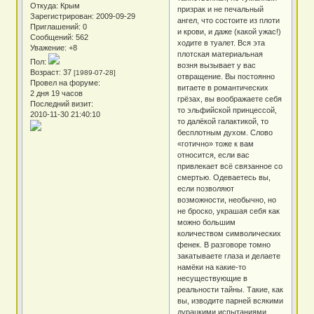
Откуда:
Крым
призрак и не печальный
Зарегистрирован
: 2009-09-29
ангел, что состоите из плоти
Приглашений:
0
и крови, и даже (какой ужас!)
Сообщений:
562
ходите в туалет. Вся эта
Уважение:
+8
плотская материальная
Пол:
возня вызывает у вас
Возраст:
37
[1989-07-28]
отвращение. Вы постоянно
Провел на форуме:
витаете в романтических
2 дня 19 часов
грёзах, вы воображаете себя
Последний визит:
то эльфийской принцессой,
2010-11-30 21:40:10
то далёкой галактикой, то
бесплотным духом. Слово
«готично» тоже к вам
относится, если вас
привлекает всё связанное со
смертью. Одеваетесь вы,
если позволяют
возможности, необычно, но
не броско, украшая себя как
можно большим
количеством символических
фенек. В разговоре томно
закатываете глаза и делаете
намёки на какие-то
несуществующие в
реальности тайны. Такие, как
вы, изводите парней всякими
дурацкими испытаниями,