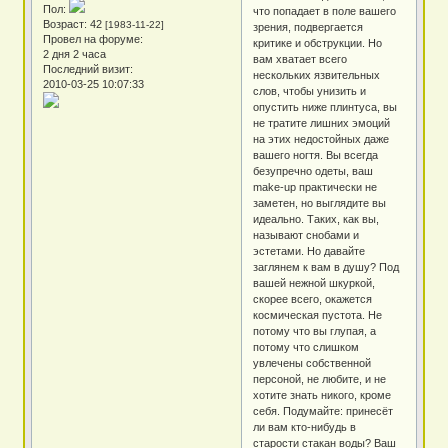
Пол:
что попадает в поле вашего
Возраст:
42
[1983-11-22]
зрения, подвергается
Провел на форуме:
критике и обструкции. Но
2 дня 2 часа
вам хватает всего
Последний визит:
нескольких язвительных
2010-03-25 10:07:33
слов, чтобы унизить и
опустить ниже плинтуса, вы
не тратите лишних эмоций
на этих недостойных даже
вашего ногтя. Вы всегда
безупречно одеты, ваш
make-up практически не
заметен, но выглядите вы
идеально. Таких, как вы,
называют снобами и
эстетами. Но давайте
заглянем к вам в душу? Под
вашей нежной шкуркой,
скорее всего, окажется
космическая пустота. Не
потому что вы глупая, а
потому что слишком
увлечены собственной
персоной, не любите, и не
хотите знать никого, кроме
себя. Подумайте: принесёт
ли вам кто-нибудь в
старости стакан воды? Ваш