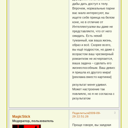
дабы дать доступ к телу.
Впрочем, нормальные парни
вас мало интересуют, вы
ищете себе принца на белом
коне, но в отличие от
Интеллектуалки вы даже не
представляете, что от него
ожидать. Есть некий
туманный, как ваша жизнь,
образ и всё. Скорее всего,
вы ещё подросток, но даже с
возрастом ваш чрезмерный
романтизм не исчерпается,
ваша задача – сделать его
жизнеспособным. Ваш девиз:
я пришла из другого мира!
[реклама вместо картинки]
результат меня удивил.
Может настроение так
повлияло, но я не согласна с
результатом
3
Поделиться
2009-09-
MagicStick
29 22:51:26
Модератор, пользователь
Проще говоря, вы заядлая