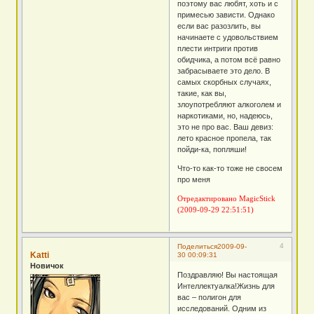
поэтому вас любят, хоть и с
примесью зависти. Однако
если вас разозлить, вы
начинаете с удовольствием
плести интриги против
обидчика, а потом всё равно
забрасываете это дело. В
самых скорбных случаях,
такие, как вы,
злоупотребляют алкоголем и
наркотиками, но, надеюсь,
это не про вас. Ваш девиз:
лето красное пропела, так
пойди-ка, попляши!
Что-то как-то тоже не свосем
про меня
Отредактировано MagicStick
(2009-09-29 22:51:51)
4
Поделиться
2009-09-
Katti
30 00:09:31
Новичок
Поздравляю! Вы настоящая
Интеллектуалка!Жизнь для
вас – полигон для
исследований. Одним из