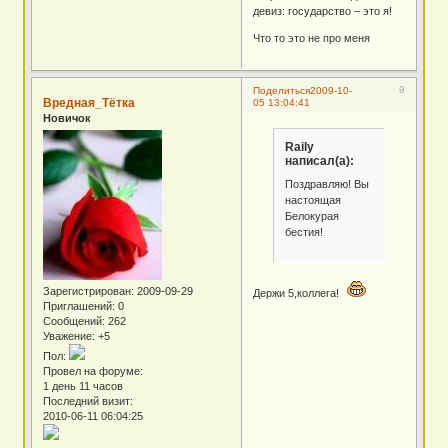
девиз: государство – это я!
Что то это не про меня
9
Поделиться
2009-10-
Вредная_Тётка
05 13:04:41
Новичок
Raily
написал(а):
Поздравляю! Вы
настоящая
Белокурая
бестия!
Зарегистрирован
: 2009-09-29
Держи 5,коллега!
Приглашений:
0
Сообщений:
262
Уважение:
+5
Пол:
Провел на форуме:
1 день 11 часов
Последний визит:
2010-06-11 06:04:25