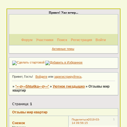
Привет! Уже вечер...
Форум
Участники
Поиск
Регистрация
Войти
Активные темы
Привет, Гость!
Войдите
или
зарегистрируйтесь
.
»
°•~ღ~•Shtu4ka•~ღ~•°
»
Уютное гнездышко
»
Отзывы мир
квартир
Страница:
1
Отзывы мир квартир
1
Поделиться
2019-03-
Снежок
14 09:56:15