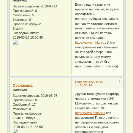
Новичок
Если у вас у самого нет
Зарегистрирован
: 2019-03-14
времени на поиски, то нужно
Приглашений:
0
обращатся к
Сообщений:
5
соотвествубщим компаниях
Уважение:
0
по поиску квартир, которые
Провел на форуме:
имеют много положительных
5 минут
Последний визит:
отзывов. Одной из таких
2019-03-17 10:50:45
является компания
https://www.mirkv.ru
. У них
уже довольно таки большой
опыт в этой сфере. Они
искали квартиру моему
знакомомы, так он был
просто вне себя от счастья)
4
Поделиться
2019-03-
Софьюшка
14 21:30:46
Новичок
Друзья тоже купили квартиру
Зарегистрирован
: 2019-03-07
через эту компанию в ЖК
Приглашений:
0
Монополист,там щас как раз
Сообщений:
17
скидка на него 10%
Уважение:
0
https://www.mirkv.ru/
вот
Провел на форуме:
посмотрите) Плохого ничего
1 час 11 минут
Последний визит:
не говорили,остались только
2019-03-14 21:33:50
довольны и рады,дом
хороший,квартира