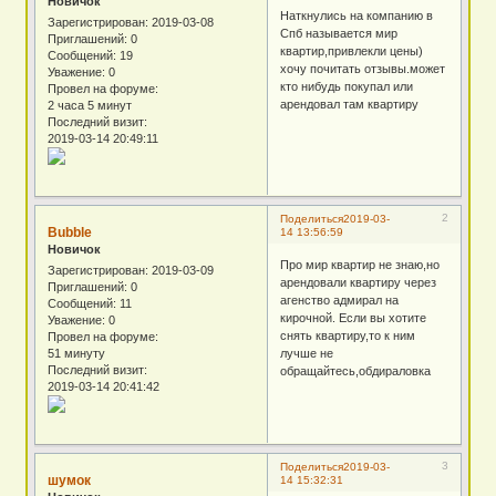
Новичок
Наткнулись на компанию в
Зарегистрирован
: 2019-03-08
Спб называется мир
Приглашений:
0
квартир,привлекли цены)
Сообщений:
19
хочу почитать отзывы.может
Уважение:
0
кто нибудь покупал или
Провел на форуме:
арендовал там квартиру
2 часа 5 минут
Последний визит:
2019-03-14 20:49:11
2
Поделиться
2019-03-
Bubble
14 13:56:59
Новичок
Про мир квартир не знаю,но
Зарегистрирован
: 2019-03-09
арендовали квартиру через
Приглашений:
0
агенство адмирал на
Сообщений:
11
кирочной. Если вы хотите
Уважение:
0
снять квартиру,то к ним
Провел на форуме:
лучше не
51 минуту
Последний визит:
обращайтесь,обдираловка
2019-03-14 20:41:42
3
Поделиться
2019-03-
шумок
14 15:32:31