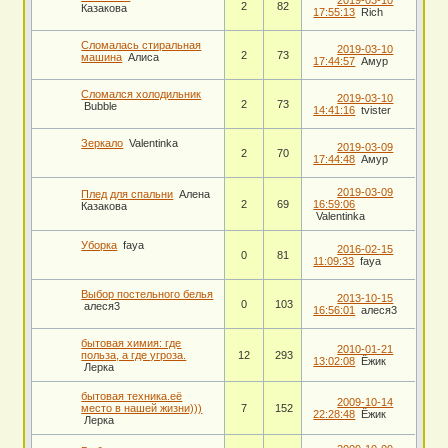
2019-03-10
2
82
Казакова
17:55:13
Rich
Сломалась стиральная
2019-03-10
2
73
машина
Алиса
17:44:57
Амур
Сломался холодильник
2019-03-10
2
73
Bubble
14:41:16
tvister
Зеркало
Valentinka
2019-03-09
2
70
17:44:48
Амур
2019-03-09
Плед для спальни
Алена
2
69
16:59:06
Казакова
Valentinka
Уборка
faya
2016-02-15
0
81
11:09:33
faya
Выбор постельного белья
2013-10-15
0
103
алеся3
16:56:01
алеся3
бытовая химия: где
2010-01-21
польза, а где угроза.
12
293
13:02:08
Ёжик
Лерка
бытовая техника.её
2009-10-14
место в нашей жизни)))
7
152
22:28:48
Ёжик
Лерка