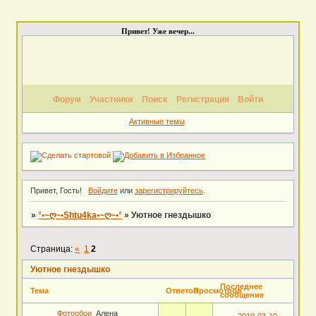
Привет! Уже вечер...
Форум
Участники
Поиск
Регистрация
Войти
Активные темы
Привет, Гость!
Войдите
или
зарегистрируйтесь
.
»
°•~ღ~•Shtu4ka•~ღ~•°
»
Уютное гнездышко
Страница:
«
1
2
Уютное гнездышко
Последнее
Тема
Ответов
Просмотров
сообщение
Фотообои
Алена