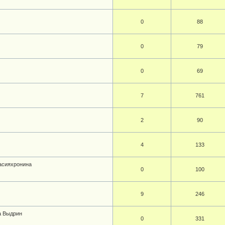
0
88
0
79
0
69
7
761
2
90
4
133
асияхронина
0
100
9
246
а Выдрин
0
331