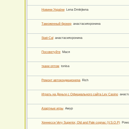
Новини України
Lena Dmitrjiwna
Таможенный брокер
анастасияхронина
Stati-Cal
анастасияхронина
Посоветуйте
Мася
ткани оптом
tonisa
Ремонт автокондиционера
Rich
Играть на Деньги с Официального сайта Lev Casino
анаст
Азартные игры
Амур
Хеннесси Very Superior, Old and Pale cognac (V.S.O.P)
Ром