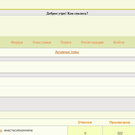
Доброе утро! Как спалось?
Форум
Участники
Поиск
Регистрация
Войти
Активные темы
Ответов
Просмотров
но
анастасияхронина
0
322