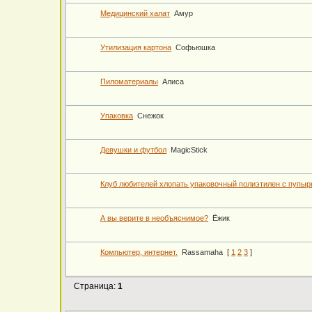
Медицинский халат
Амур
Утилизация картона
Софьюшка
Пиломатериалы
Алиса
Упаковка
Снежок
Девушки и футбол
MagicStick
Клуб любителей хлопать упаковочный полиэтилен с пупы
А вы верите в необъяснимое?
Ёжик
Компьютер, интернет.
Rassamaha
[
1
2
3
]
Страница:
1