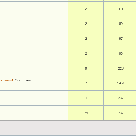
2
111
2
89
2
97
2
93
9
228
рышками!
Светлячок
7
1451
11
237
79
737