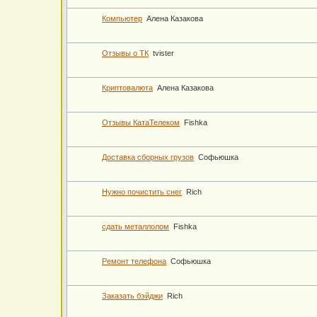
Компьютер
Алена Казакова
Отзывы о ТК
tvister
Криптовалюта
Алена Казакова
Отзывы КатаТелеком
Fishka
Доставка сборных грузов
Софьюшка
Нужно почистить снег
Rich
сдать металлолом
Fishka
Ремонт телефона
Софьюшка
Заказать бэйджи
Rich