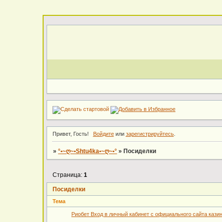
Привет, Гость!
Войдите
или
зарегистрируйтесь
.
»
°•~ღ~•Shtu4ka•~ღ~•°
»
Посиделки
Страница:
1
Посиделки
Тема
Риобет Вход в личный кабинет с официального сайта кази