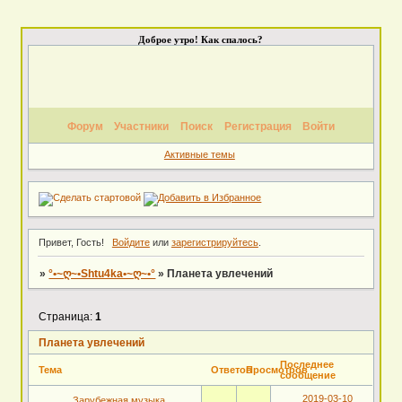
Доброе утро! Как спалось?
Форум
Участники
Поиск
Регистрация
Войти
Активные темы
Привет, Гость!
Войдите
или
зарегистрируйтесь
.
»
°•~ღ~•Shtu4ka•~ღ~•°
»
Планета увлечений
Страница:
1
Планета увлечений
Последнее
Тема
Ответов
Просмотров
сообщение
2019-03-10
Зарубежная музыка