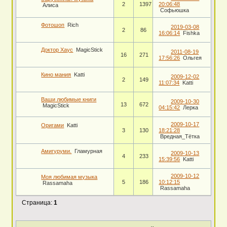
2
1397
20:06:48
Алиса
Софьюшка
Фотошоп
Rich
2019-03-08
2
86
16:06:14
Fishka
Доктор Хаус
MagicStick
2011-08-19
16
271
17:56:26
Ольгея
Кино мания
Katti
2009-12-02
2
149
11:07:34
Katti
Ваши любимые книги
2009-10-30
13
672
MagicStick
04:15:42
Лерка
2009-10-17
Оригами
Katti
3
130
18:21:28
Вредная_Тётка
Амигуруми.
Гламурная
2009-10-13
4
233
15:39:56
Katti
2009-10-12
Моя любимая музыка
5
186
10:12:15
Rassamaha
Rassamaha
Страница:
1